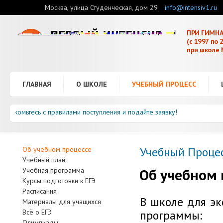
Москва, улица Студенческая, дом 29
info@intensiv1.ru
ПРИ ГИМНА
(с 1997 по 
при школе 
ГЛАВНАЯ
О ШКОЛЕ
УЧЕБНЫЙ ПРОЦЕСС
знакомьтесь с правилами поступления и подайте заявку!
Учебный Проце
Об учебном процессе
Учебный план
Об учебном 
Учебная программа
Курсы подготовки к ЕГЭ
Расписания
В школе для э
Материалы для учащихся
программы:
Всё о ЕГЭ
Олимпиады